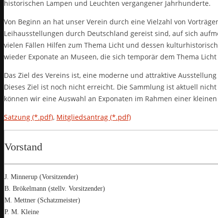
historischen Lampen und Leuchten vergangener Jahrhunderte.
Von Beginn an hat unser Verein durch eine Vielzahl von Vorträg
Leihausstellungen durch Deutschland gereist sind, auf sich auf
vielen Fällen Hilfen zum Thema Licht und dessen kulturhistoris
wieder Exponate an Museen, die sich temporär dem Thema Lich
Das Ziel des Vereins ist, eine moderne und attraktive Ausstellu
Dieses Ziel ist noch nicht erreicht. Die Sammlung ist aktuell nic
können wir eine Auswahl an Exponaten im Rahmen einer kleine
Satzung (*.pdf)
,
Mitgliedsantrag (*.pdf)
Vorstand
J. Minnerup (Vorsitzender)
B. Brökelmann (stellv. Vorsitzender)
M. Mettner (Schatzmeister)
P. M. Kleine